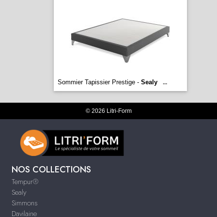
Sommier Tapissier Prestige -
Sealy
...
© 2026 Litri-Form
NOS COLLECTIONS
Tempur®
Sealy
Simmons
Davilaine